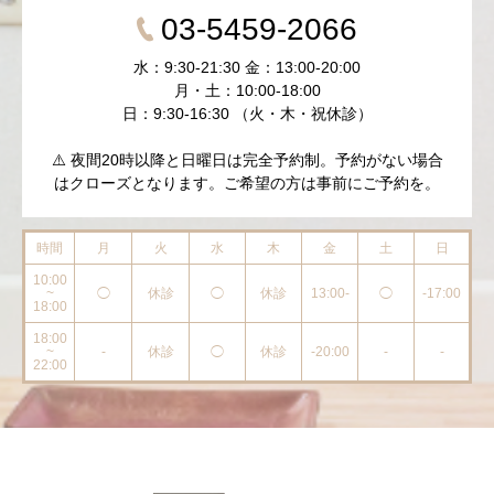
03-5459-2066
水：9:30-21:30 金：13:00-20:00
月・土：10:00-18:00
日：9:30-16:30 （火・木・祝休診）
⚠️ 夜間20時以降と日曜日は完全予約制。予約がない場合
はクローズとなります。ご希望の方は事前にご予約を。
時間
月
火
水
木
金
土
日
10:00
~
◯
休診
◯
休診
13:00-
◯
-17:00
18:00
18:00
~
-
休診
◯
休診
-20:00
-
-
22:00