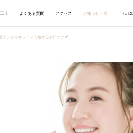
工士
よくある質問
アクセス
お知らせ一覧
THE D
 渋谷デンタルオフィスで始めるお口ケア🍂
予防/メンテナンス
インプラント
ホワイトニング
審美治療